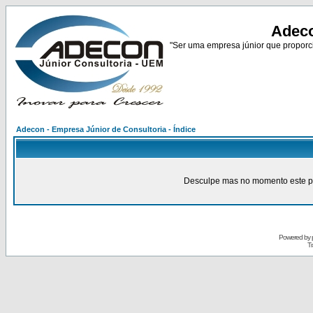
Adeco
"Ser uma empresa júnior que proporci
Adecon - Empresa Júnior de Consultoria - Índice
Desculpe mas no momento este pain
Powered by
Tr