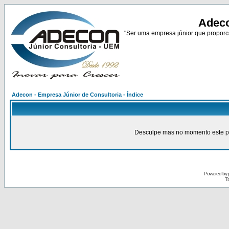
Adeco
"Ser uma empresa júnior que proporci
Adecon - Empresa Júnior de Consultoria - Índice
Desculpe mas no momento este pain
Powered by
Tr