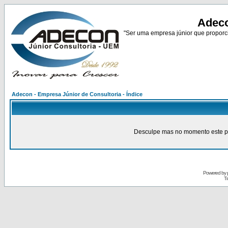
Adeco
"Ser uma empresa júnior que proporci
Adecon - Empresa Júnior de Consultoria - Índice
Desculpe mas no momento este pain
Powered by
Tr