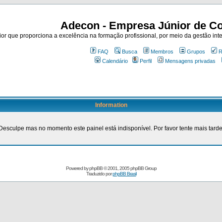
Adecon - Empresa Júnior de Co
r que proporciona a excelência na formação profissional, por meio da gestão inte
FAQ
Busca
Membros
Grupos
R
Calendário
Perfil
Mensagens privadas
Information
Desculpe mas no momento este painel está indisponível. Por favor tente mais tarde
Powered by
phpBB
© 2001, 2005 phpBB Group
Traduzido por
phpBB Brasil