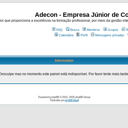
Adecon - Empresa Júnior de Co
r que proporciona a excelência na formação profissional, por meio da gestão inte
FAQ
Busca
Membros
Grupos
R
Calendário
Perfil
Mensagens privadas
Information
Desculpe mas no momento este painel está indisponível. Por favor tente mais tarde
Powered by
phpBB
© 2001, 2005 phpBB Group
Traduzido por
phpBB Brasil