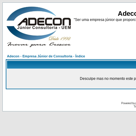
Adeco
"Ser uma empresa júnior que proporci
Adecon - Empresa Júnior de Consultoria - Índice
Desculpe mas no momento este pain
Powered by
Tr