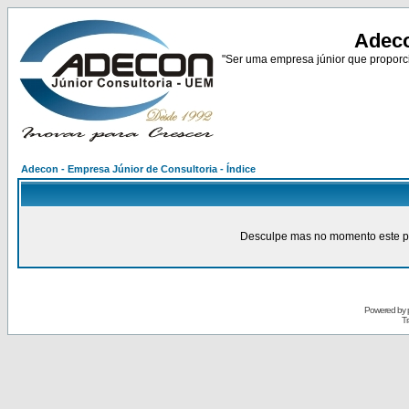
Adeco
"Ser uma empresa júnior que proporci
Adecon - Empresa Júnior de Consultoria - Índice
Desculpe mas no momento este pain
Powered by
Tr