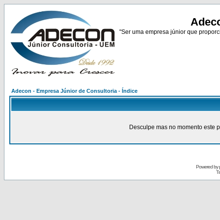
Adeco
"Ser uma empresa júnior que proporci
Adecon - Empresa Júnior de Consultoria - Índice
Desculpe mas no momento este pain
Powered by
Tr