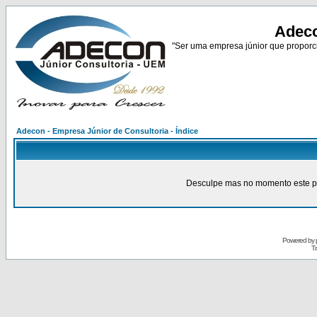
Adeco
"Ser uma empresa júnior que proporci
Adecon - Empresa Júnior de Consultoria - Índice
Desculpe mas no momento este pain
Powered by
Tr