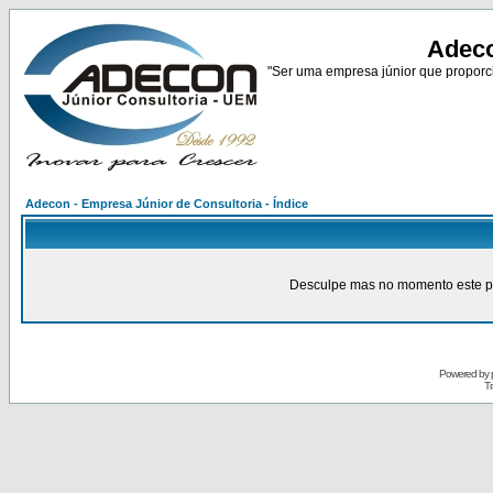
Adeco
"Ser uma empresa júnior que proporci
Adecon - Empresa Júnior de Consultoria - Índice
Desculpe mas no momento este pain
Powered by
Tr