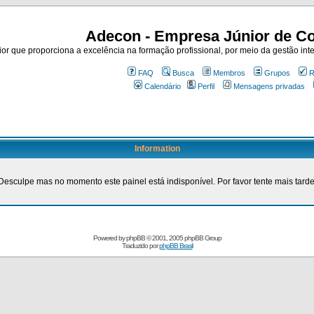
Adecon - Empresa Júnior de Co
r que proporciona a excelência na formação profissional, por meio da gestão inte
FAQ
Busca
Membros
Grupos
R
Calendário
Perfil
Mensagens privadas
Information
Desculpe mas no momento este painel está indisponível. Por favor tente mais tarde
Powered by
phpBB
© 2001, 2005 phpBB Group
Traduzido por
phpBB Brasil