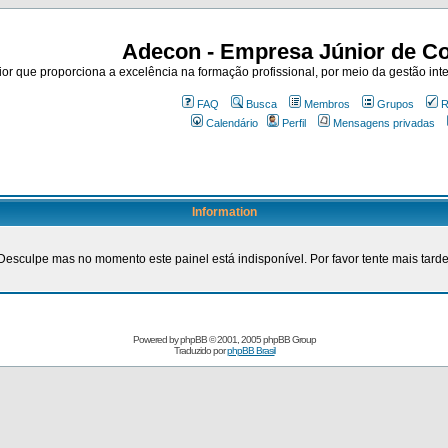
Adecon - Empresa Júnior de Co
r que proporciona a excelência na formação profissional, por meio da gestão inte
FAQ
Busca
Membros
Grupos
R
Calendário
Perfil
Mensagens privadas
Information
Desculpe mas no momento este painel está indisponível. Por favor tente mais tarde
Powered by
phpBB
© 2001, 2005 phpBB Group
Traduzido por
phpBB Brasil