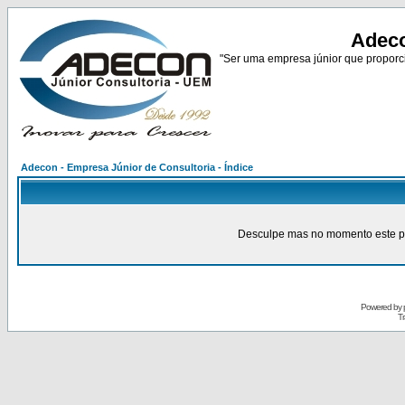
Adeco
"Ser uma empresa júnior que proporci
Adecon - Empresa Júnior de Consultoria - Índice
Desculpe mas no momento este pain
Powered by
Tr