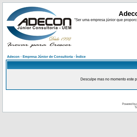
Adeco
"Ser uma empresa júnior que proporci
Adecon - Empresa Júnior de Consultoria - Índice
Desculpe mas no momento este pain
Powered by
Tr