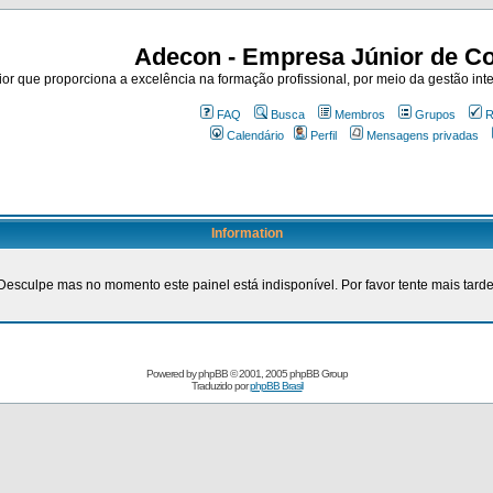
Adecon - Empresa Júnior de Co
r que proporciona a excelência na formação profissional, por meio da gestão inte
FAQ
Busca
Membros
Grupos
R
Calendário
Perfil
Mensagens privadas
Information
Desculpe mas no momento este painel está indisponível. Por favor tente mais tarde
Powered by
phpBB
© 2001, 2005 phpBB Group
Traduzido por
phpBB Brasil