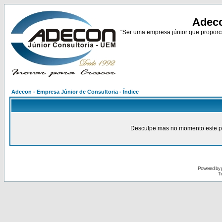
Adeco
"Ser uma empresa júnior que proporci
Adecon - Empresa Júnior de Consultoria - Índice
Desculpe mas no momento este pain
Powered by
Tr