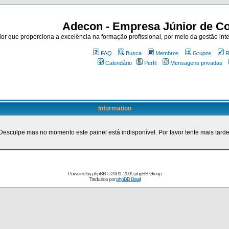
Adecon - Empresa Júnior de Co
r que proporciona a excelência na formação profissional, por meio da gestão inte
FAQ
Busca
Membros
Grupos
R
Calendário
Perfil
Mensagens privadas
Information
Desculpe mas no momento este painel está indisponível. Por favor tente mais tarde
Powered by
phpBB
© 2001, 2005 phpBB Group
Traduzido por
phpBB Brasil