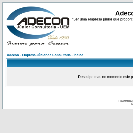
Adeco
"Ser uma empresa júnior que proporci
Adecon - Empresa Júnior de Consultoria - Índice
Desculpe mas no momento este pain
Powered by
Tr