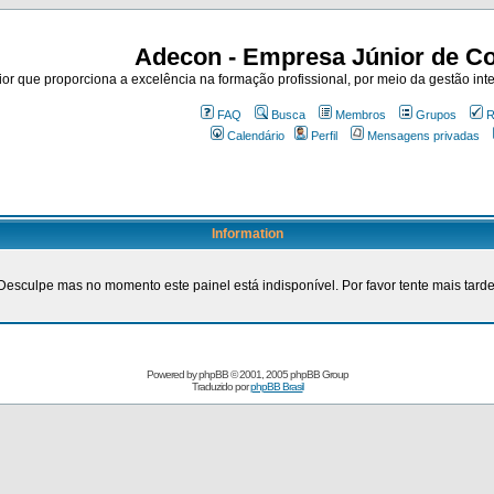
Adecon - Empresa Júnior de Co
r que proporciona a excelência na formação profissional, por meio da gestão inte
FAQ
Busca
Membros
Grupos
R
Calendário
Perfil
Mensagens privadas
Information
Desculpe mas no momento este painel está indisponível. Por favor tente mais tarde
Powered by
phpBB
© 2001, 2005 phpBB Group
Traduzido por
phpBB Brasil