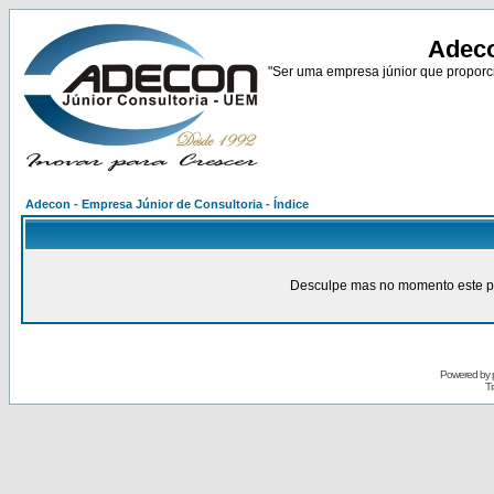
Adeco
"Ser uma empresa júnior que proporci
Adecon - Empresa Júnior de Consultoria - Índice
Desculpe mas no momento este pain
Powered by
Tr