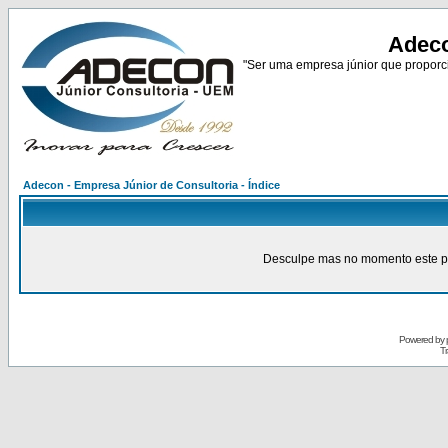
Adeco
"Ser uma empresa júnior que proporci
Adecon - Empresa Júnior de Consultoria - Índice
Desculpe mas no momento este pain
Powered by
Tr