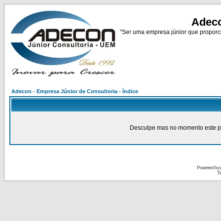
Adeco
"Ser uma empresa júnior que proporci
Adecon - Empresa Júnior de Consultoria - Índice
Desculpe mas no momento este pain
Powered by
Tr