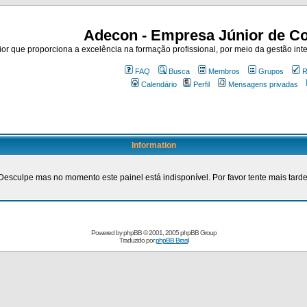
Adecon - Empresa Júnior de Co
r que proporciona a excelência na formação profissional, por meio da gestão inte
FAQ
Busca
Membros
Grupos
R
Calendário
Perfil
Mensagens privadas
Information
Desculpe mas no momento este painel está indisponível. Por favor tente mais tarde
Powered by
phpBB
© 2001, 2005 phpBB Group
Traduzido por
phpBB Brasil