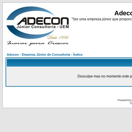
Adeco
"Ser uma empresa júnior que proporci
Adecon - Empresa Júnior de Consultoria - Índice
Desculpe mas no momento este pain
Powered by
Tr