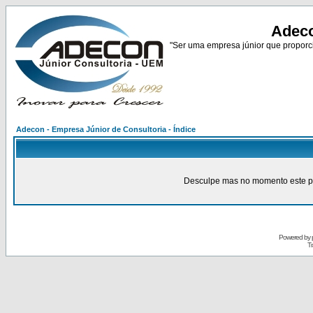
Adeco
"Ser uma empresa júnior que proporci
Adecon - Empresa Júnior de Consultoria - Índice
Desculpe mas no momento este pain
Powered by
Tr