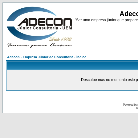
Adeco
"Ser uma empresa júnior que proporci
Adecon - Empresa Júnior de Consultoria - Índice
Desculpe mas no momento este pain
Powered by
Tr