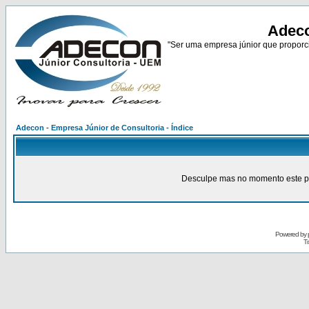
Adeco
"Ser uma empresa júnior que proporci
Adecon - Empresa Júnior de Consultoria - Índice
Desculpe mas no momento este pain
Powered by
Tr