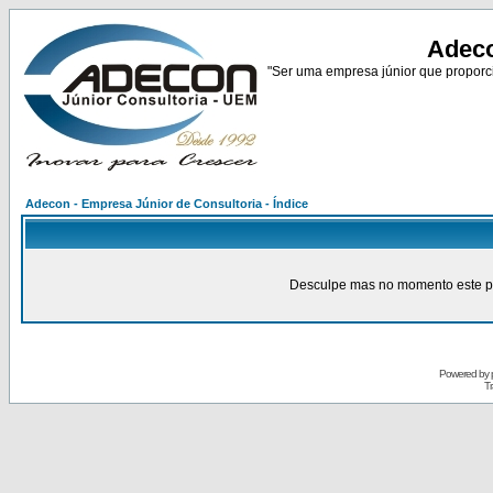
Adeco
"Ser uma empresa júnior que proporci
Adecon - Empresa Júnior de Consultoria - Índice
Desculpe mas no momento este pain
Powered by
Tr