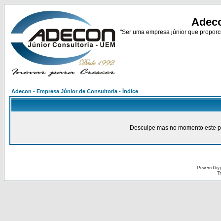
Adeco
"Ser uma empresa júnior que proporci
Adecon - Empresa Júnior de Consultoria - Índice
Desculpe mas no momento este pain
Powered by
Tr