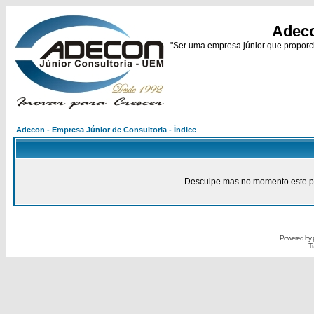
Adeco
"Ser uma empresa júnior que proporci
Adecon - Empresa Júnior de Consultoria - Índice
Desculpe mas no momento este pain
Powered by
Tr