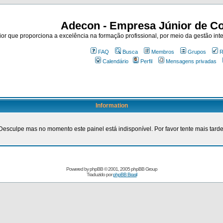
Adecon - Empresa Júnior de Co
r que proporciona a excelência na formação profissional, por meio da gestão inte
FAQ
Busca
Membros
Grupos
R
Calendário
Perfil
Mensagens privadas
Information
Desculpe mas no momento este painel está indisponível. Por favor tente mais tarde
Powered by
phpBB
© 2001, 2005 phpBB Group
Traduzido por
phpBB Brasil