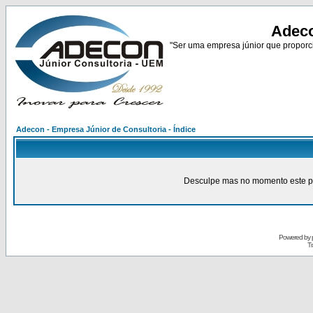
Adeco
"Ser uma empresa júnior que proporci
Adecon - Empresa Júnior de Consultoria - Índice
Desculpe mas no momento este pain
Powered by
Tr