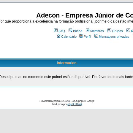
Adecon - Empresa Júnior de Co
r que proporciona a excelência na formação profissional, por meio da gestão inte
FAQ
Busca
Membros
Grupos
R
Calendário
Perfil
Mensagens privadas
Information
Desculpe mas no momento este painel está indisponível. Por favor tente mais tarde
Powered by
phpBB
© 2001, 2005 phpBB Group
Traduzido por
phpBB Brasil