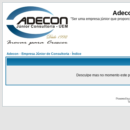
Adeco
"Ser uma empresa júnior que proporci
Adecon - Empresa Júnior de Consultoria - Índice
Desculpe mas no momento este pain
Powered by
Tr