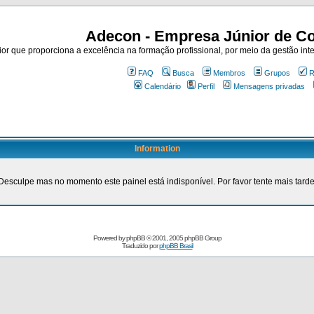
Adecon - Empresa Júnior de Co
r que proporciona a excelência na formação profissional, por meio da gestão inte
FAQ
Busca
Membros
Grupos
R
Calendário
Perfil
Mensagens privadas
Information
Desculpe mas no momento este painel está indisponível. Por favor tente mais tarde
Powered by
phpBB
© 2001, 2005 phpBB Group
Traduzido por
phpBB Brasil