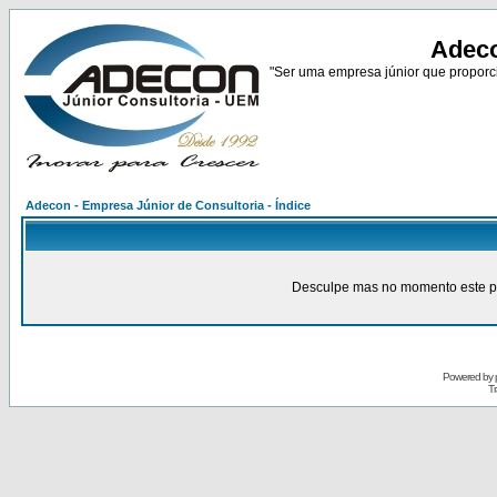
Adeco
"Ser uma empresa júnior que proporci
Adecon - Empresa Júnior de Consultoria - Índice
Desculpe mas no momento este pain
Powered by
Tr