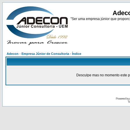
Adeco
"Ser uma empresa júnior que proporci
Adecon - Empresa Júnior de Consultoria - Índice
Desculpe mas no momento este pain
Powered by
Tr