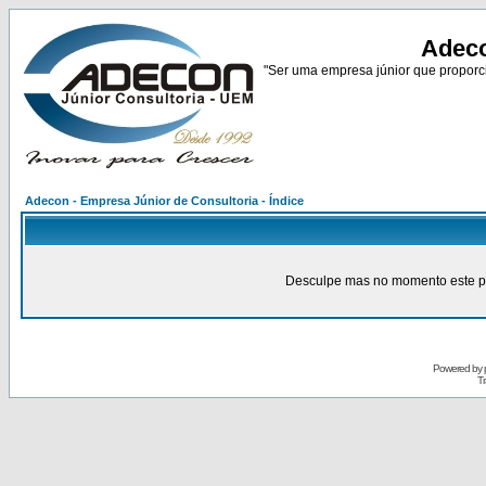
Adeco
"Ser uma empresa júnior que proporci
Adecon - Empresa Júnior de Consultoria - Índice
Desculpe mas no momento este pain
Powered by
Tr