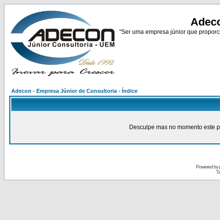
Adeco
"Ser uma empresa júnior que proporci
Adecon - Empresa Júnior de Consultoria - Índice
Desculpe mas no momento este pain
Powered by
Tr