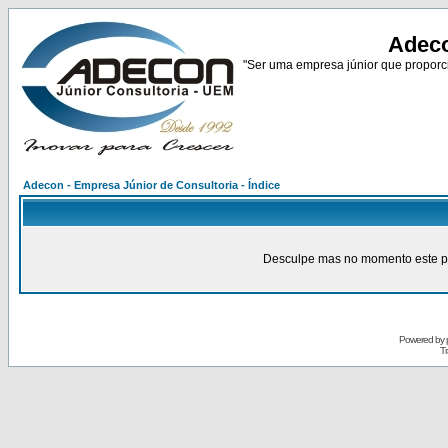
Adeco
"Ser uma empresa júnior que proporci
Adecon - Empresa Júnior de Consultoria - Índice
Desculpe mas no momento este pain
Powered by
Tr