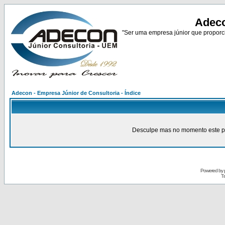
Adeco
"Ser uma empresa júnior que proporci
Adecon - Empresa Júnior de Consultoria - Índice
Desculpe mas no momento este pain
Powered by
Tr