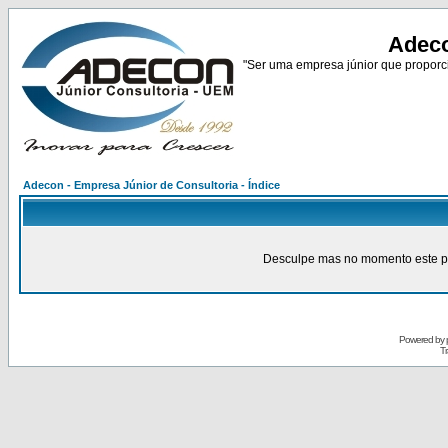
Adeco
"Ser uma empresa júnior que proporci
Adecon - Empresa Júnior de Consultoria - Índice
Desculpe mas no momento este pain
Powered by
Tr