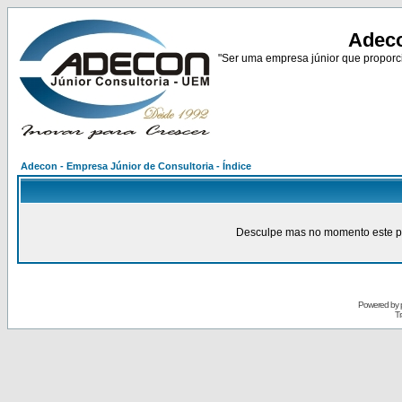
Adeco
"Ser uma empresa júnior que proporci
Adecon - Empresa Júnior de Consultoria - Índice
Desculpe mas no momento este pain
Powered by
Tr