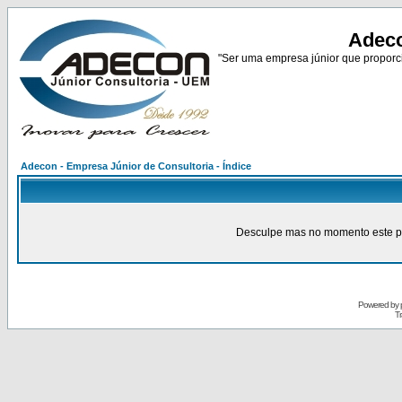
Adeco
"Ser uma empresa júnior que proporci
Adecon - Empresa Júnior de Consultoria - Índice
Desculpe mas no momento este pain
Powered by
Tr