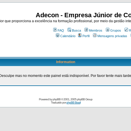
Adecon - Empresa Júnior de Co
r que proporciona a excelência na formação profissional, por meio da gestão inte
FAQ
Busca
Membros
Grupos
R
Calendário
Perfil
Mensagens privadas
Information
Desculpe mas no momento este painel está indisponível. Por favor tente mais tarde
Powered by
phpBB
© 2001, 2005 phpBB Group
Traduzido por
phpBB Brasil