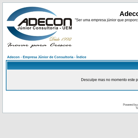
Adeco
"Ser uma empresa júnior que proporci
Adecon - Empresa Júnior de Consultoria - Índice
Desculpe mas no momento este pain
Powered by
Tr