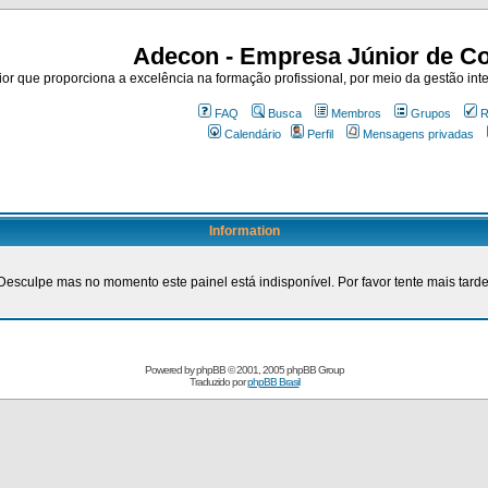
Adecon - Empresa Júnior de Co
r que proporciona a excelência na formação profissional, por meio da gestão inte
FAQ
Busca
Membros
Grupos
R
Calendário
Perfil
Mensagens privadas
Information
Desculpe mas no momento este painel está indisponível. Por favor tente mais tarde
Powered by
phpBB
© 2001, 2005 phpBB Group
Traduzido por
phpBB Brasil