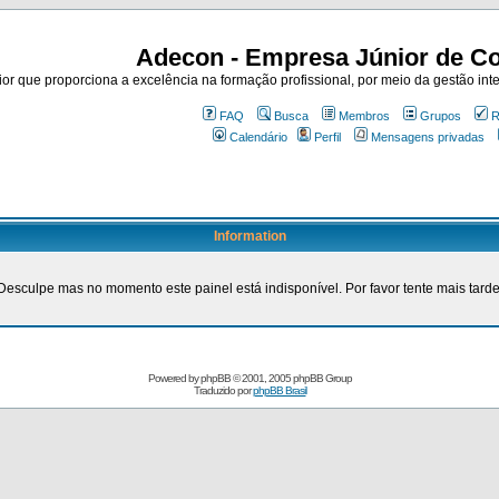
Adecon - Empresa Júnior de Co
r que proporciona a excelência na formação profissional, por meio da gestão inte
FAQ
Busca
Membros
Grupos
R
Calendário
Perfil
Mensagens privadas
Information
Desculpe mas no momento este painel está indisponível. Por favor tente mais tarde
Powered by
phpBB
© 2001, 2005 phpBB Group
Traduzido por
phpBB Brasil