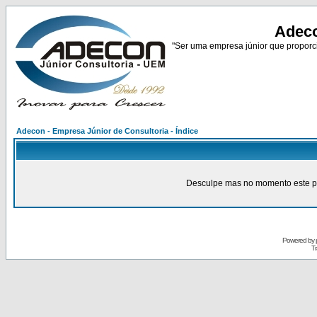
Adeco
"Ser uma empresa júnior que proporci
Adecon - Empresa Júnior de Consultoria - Índice
Desculpe mas no momento este pain
Powered by
Tr