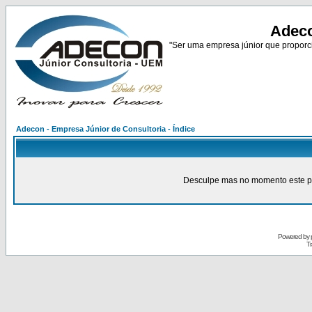
Adeco
"Ser uma empresa júnior que proporci
Adecon - Empresa Júnior de Consultoria - Índice
Desculpe mas no momento este pain
Powered by
Tr